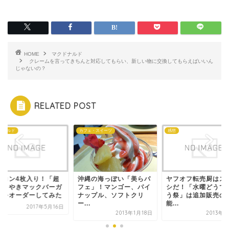
HOME
マクドナルド
クレームを言ってきちんと対応してもらい、新しい物に交換してもらえばいいん
じゃないの？
RELATED POST
ドナルド
カフェ・スイーツ
感想
ーコン4枚入り！「超
沖縄の海っぽい「美らパ
ヤフオフ転売厨はス
てりやきマックバーガ
フェ」！マンゴー、パイ
シだ！「水曜どうで
」をオーダーしてみた
ナップル、ソフトクリ
う祭」は追加販売の
ー...
能...
2017年5月16日
2013年1月18日
2013年