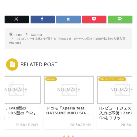
HOME
Android
[SIMフリー] 本体だけ買える「Nexus 6」がセール価格で100台以上の大量入荷
#nexus6
RELATED POST
id
Android
SIMロックフリー端末
ー、iPad型の
ドコモ「Xperia feat.
[レビュー] ジェスチ
S1』・DS型の『S2』
HATSUNE MIKU SO-...
入力は不便！ZenFo
発表
Goをフリッ...
2011年4月26日
2013年7月4日
2016年4