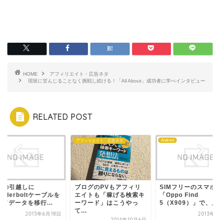
HOME
アフィリエイト・広告ネタ
現状に甘んじることなく挑戦し続ける！「All About」成功者に学べインタビュー
RELATED POST
e
Android
アフィリエイト・広告ネタ
acの引越しに
ブログのPVもアフィリ
SIMフリーのスマホ
underboltケーブルを
エイトも「稼げる検索キ
「Oppo Find
てデータを移行...
ーワード」はこうやっ
5（X909）」で、月額
て...
2013年6月18日
2013年
2014年10月6日