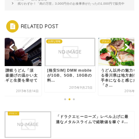
残りわずか！「肉の万世」3,000円分のお食事券がたったの1,000円で販売中
RELATED POST
メ
お得な情報
グルメ
川・讃岐うどん「須
[格安SIM] DMM mobile
うどん以外の魅力を
」、釜揚げの温かい太
が1GB、5GB、10GBの
る香川県は地方創生
にネギと生姜を乗せて
料...
手本になると感じた
.
「さ...
2015年9月25日
2013年3月14日
2016年2
「ドラクエヒーローズ」レベル上げに最
適なメタルスライムで経験値を稼ぐ #...