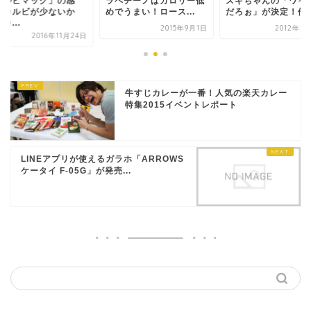
カルビマック」の感
ラペチーノはカロリー低
スギちゃんの「ワイ
、カルビが少ないか
めでうまい！ロース...
だろぉ」が決定！他の.
カ...
2015年9月1日
2012年1
2016年11月24日
牛すじカレーが一番！人気の楽天カレー
特集2015イベントレポート
LINEアプリが使えるガラホ「ARROWS
ケータイ F-05G」が発売...