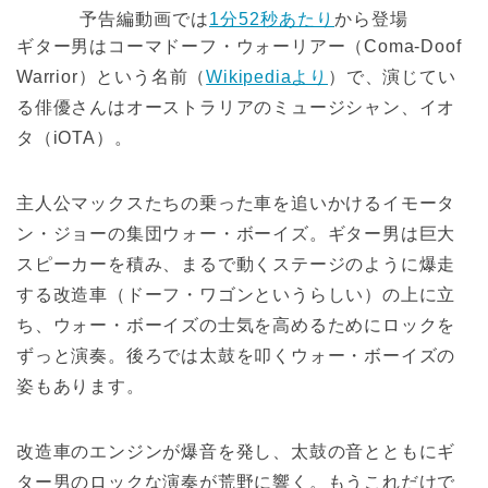
予告編動画では
1分52秒あたり
から登場
ギター男はコーマドーフ・ウォーリアー（Coma-Doof
Warrior）という名前（
Wikipediaより
）で、演じてい
る俳優さんはオーストラリアのミュージシャン、イオ
タ（iOTA）。
主人公マックスたちの乗った車を追いかけるイモータ
ン・ジョーの集団ウォー・ボーイズ。ギター男は巨大
スピーカーを積み、まるで動くステージのように爆走
する改造車（ドーフ・ワゴンというらしい）の上に立
ち、ウォー・ボーイズの士気を高めるためにロックを
ずっと演奏。後ろでは太鼓を叩くウォー・ボーイズの
姿もあります。
改造車のエンジンが爆音を発し、太鼓の音とともにギ
ター男のロックな演奏が荒野に響く。もうこれだけで