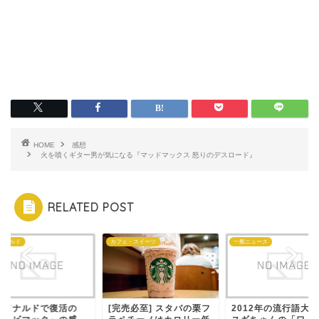
HOME
感想
火を噴くギター男が気になる『マッドマックス 怒りのデスロード』
RELATED POST
ドナルド
カフェ・スイーツ
一般ニュース
クドナルドで復活の
[完売必至] スタバの栗フ
2012年の流行語大