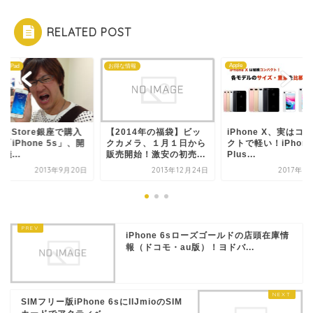
RELATED POST
Apple
ne・iPad
お得な情報
pleStore銀座で購入
【2014年の福袋】ビッ
iPhone X、実はコ
「iPhone 5s」、開
クカメラ、１月１日から
クトで軽い！iPhone
儀...
販売開始！激安の初売...
Plus...
2013年9月20日
2013年12月24日
2017年9
iPhone 6sローズゴールドの店頭在庫情
報（ドコモ・au版）！ヨドバ...
SIMフリー版iPhone 6sにIIJmioのSIM