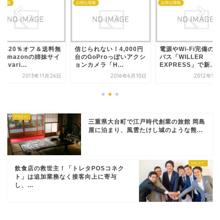
な情報
お得な情報
お得な情報
なら20％オフ＆送料無
信じられない！4,000円
電源やWi-Fi完備の
！Amazonの姉妹サイ
台のGoProっぽいアクシ
バス「WILLER
avari...
ョンカメラ「H...
EXPRESS」で新...
2013年11月26日
2016年6月10日
2012年9
三重県大台町で江戸時代創業の旅館 岡島
屋に泊まり、風雲たけし城のような熊...
飲食店の救世主！「トレタPOSコネク
ト」は追加業務なく接客向上に寄与
し、...