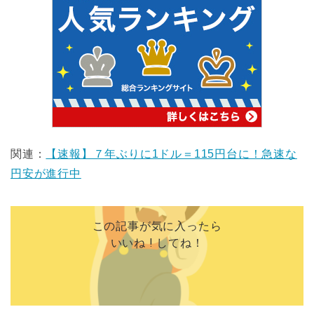
関連：
【速報】７年ぶりに1ドル＝115円台に！急速な
円安が進行中
この記事が気に入ったら
いいね ! してね！