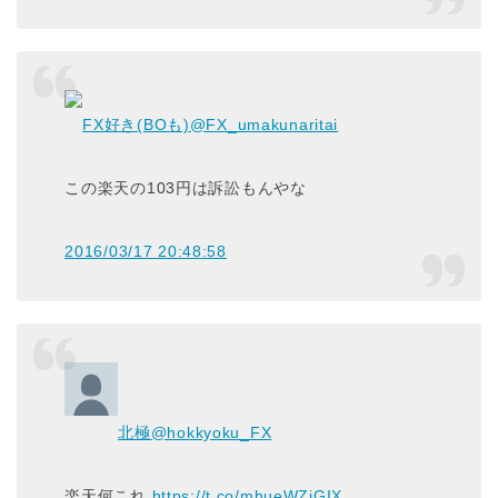
FX好き(BOも)
@FX_umakunaritai
この楽天の103円は訴訟もんやな
2016/03/17 20:48:58
北極
@hokkyoku_FX
楽天何これ
https://t.co/mhueWZjGIX