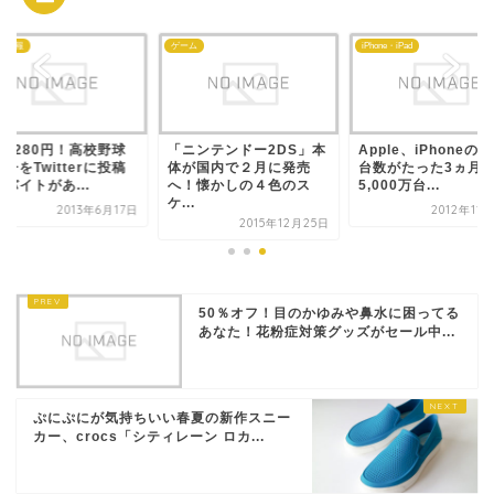
な情報
ゲーム
iPhone・iPad
給1280円！高校野球
「ニンテンドー2DS」本
Apple、iPhoneの
子をTwitterに投稿
体が国内で２月に発売
台数がたった3ヵ月
バイトがあ...
へ！懐かしの４色のス
5,000万台...
ケ...
2013年6月17日
2012年11
2015年12月25日
50％オフ！目のかゆみや鼻水に困ってる
あなた！花粉症対策グッズがセール中...
ぷにぷにが気持ちいい春夏の新作スニー
カー、crocs「シティレーン ロカ...