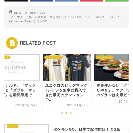
HOME
ポケモンGO
マクドナルド正式発表！全店舗がポケモンGOの「ジム」「ポケストップ」に！
#PokemonGo #ポケモンGO
RELATED POST
ドナルド
ファッション
マクドナルド
クドナルド、『マック
ユニクロのビッグマック
豚を使わない「グラン
ブ』と『ダブル マッ
Tシャツを無事に購入で
りやき」。マクドナ
リブ』を期間限定で
きた最高のテンション
のグランは肉厚ビーフ.
.
で...
2017年4
2011年9月26日
2018年4月23日
ポケモンGO、日本で配信開始！iOS版・