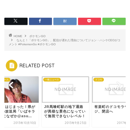
HOME
ポケモンGO
なんと！「ポケモンGO」、配信が遅れた理由についてジョン・ハンケCEOがコ
メント #PokemonGo #ポケモンGO
RELATED POST
ニュース
一般ニュース
ドコモ
城、はじまった！県が
JR馬喰町駅の地下通路
有楽町のドコモラウ
営の放送局「いばキラ
が異様な景色になってい
ジ、閉店へ
」になぜか@asu...
て無視できないレベル！
2013年10月10日
2013年9月23日
2017年