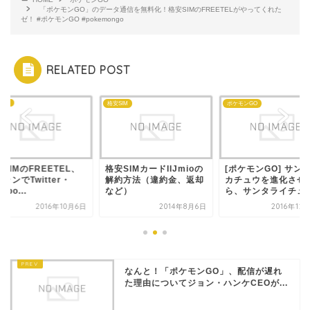
「ポケモンGO」のデータ通信を無料化！格安SIMのFREETELがやってくれた
ゼ！ #ポケモンGO #pokemongo
RELATED POST
book
格安SIM
ポケモンGO
SIMのFREETEL、
格安SIMカードIIJmioの
[ポケモンGO] サン
ランでTwitter・
解約方法（違約金、返却
カチュウを進化させ
ebo...
など）
ら、サンタライチュウ.
2016年10月6日
2014年8月6日
2016年12
なんと！「ポケモンGO」、配信が遅れ
た理由についてジョン・ハンケCEOが...