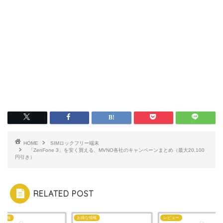
HOME
SIMロックフリー端末
「ZenFone 3」を安く買える、MVNO各社のキャンペーンまとめ（最大20,100
円引き）
RELATED POST
な情報
お得な情報
レビュー