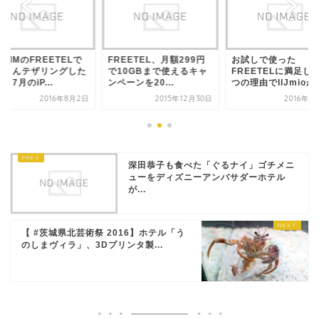
SIMのFREETELで
FREETEL、月額299円
お試しで使った
くさんテザリングした
で10GBまで使えるキャ
FREETELに満足し
、7月のiP...
ンペーンを20...
つの理由でIIJmioから
2016年8月2日
2015年12月30日
2016年1
深田恭子も食べた「ぐるナイ」ゴチメニ
ューをディズニーアンバサダーホテル
が...
【 #茨城県北芸術祭 2016】ホテル「う
のしまヴィラ」、3Dプリンタ製...