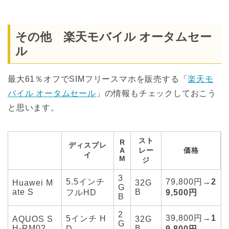
その他 楽天モバイル オータムセー
ル
最大61％オフでSIMフリースマホを販売する「
楽天モ
バイル オータムセール
」の情報もチェックしておこう
と思います。
スト
R
ディスプレ
A
レー
価格
イ
M
ジ
3
5.5インチ
79,800円→
2
Huawei M
32G
G
ate S
B
フルHD
9,500円
B
2
39,800円→
1
5インチ H
AQUOS S
32G
G
H-RM02
B
D
9,800円