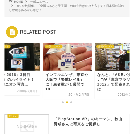
HOME
一般ニュース
8/27(土)開催、「全国ふるさと甲子園」の前売券は8/26夕方まで！日本酒の試飲
し放題もあるから急げ！
RELATED POST
ニュース
企画イベント
企画イベント
ンフルエンザ、東京や
なんと、“AKBバナ
「CP+ 2018」3日目
阪で『警戒レベル』
ナ”が「東京マラソン
（3/3）のハイライ
！患者数が１週間で
2012」で配布されると
コンパニオン写真...
..
は...
2018年
2014年2月7日
2012年2月24日
「PlayStation VR」のキーマン、秋山
賢成さんに写真をご提供し...