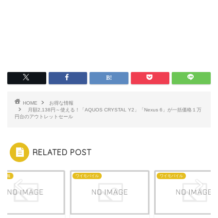
HOME
お得な情報
月額2,138円～使える！「AQUOS CRYSTAL Y2」「Nexus 6」が一括価格１万
円台のアウトレットセール
RELATED POST
な情報
ワイモバイル
ワイモバイル