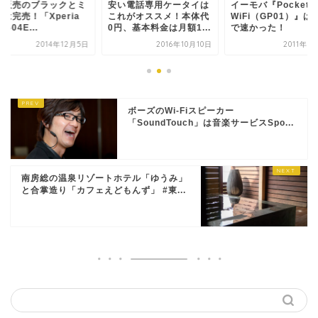
行販売のブラックとミ
安い電話専用ケータイは
イーモバ『Pocket
は完売！「Xperia
これがオススメ！本体代
WiFi（GP01）』は
O-04E...
0円、基本料金は月額1...
で速かった！
2014年12月5日
2016年10月10日
2011年3
ボーズのWi-Fiスピーカー
「SoundTouch」は音楽サービスSpo...
南房総の温泉リゾートホテル「ゆうみ」
と合掌造り「カフェえどもんず」 #東...