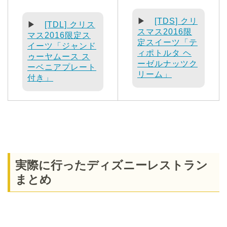
▶
[TDS] クリ
▶
[TDL] クリス
スマス2016限
マス2016限定ス
定スイーツ「テ
イーツ「ジャンド
ィポトルタ ヘ
ゥーヤムース ス
ーゼルナッツク
ーベニアプレート
リーム」
付き」
実際に行ったディズニーレストラン
まとめ