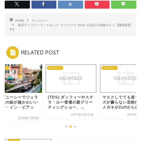
HOME
ディズニー
東京ディズニーランド＆シー “クリスマス 2016” お役立ち情報ガイド【随時更新
中】
RELATED POST
ズニー
ディズニー
ディズニー
DS] ダッフィーやステ
マスクしてても息でレン
ディズニーシーでジ
・ルー登場の新グリー
ズが曇らない花粉症対策
トーニの絵が超かわ
ングショー、...
メガネがZoffから発...
アルテ・イン・ピア
ツ...
2017年3月31日
2015年1月8日
2016年