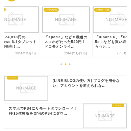
ows
お得な情報
iPhone・iPad
、24,818円の
「Xperia」など８機種の
「iPhone 6」「iPh
ndows 8.1タブレット
スマホがたった540円！
5s」などを買い取っ
内発売！...
ドコモオンライ...
らうと...
2014年11月6日
2014年11月27日
2013年9
[LINE BLOGの使い方] ブログを消せな
い、アカウントを変えられな...
スマホでPS4にリモートダウンロード！
FF15体験版を自宅のPS4にダウ...