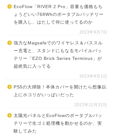
EcoFlow「RIVER 2 Pro」容量も価格もち
ょうどいい768Whのポータブルバッテリー
を購入し、はたして何に使ってるのか
2023年9月7日
強力なMagsafeでのワイヤレス＆パススル
ー充電と、スタンドにもなるモバイルバッ
テリー「EZO Brick Series Terminus」が
超絶気に入ってる
2023年8月1日
PS5の大掃除！本体カバーを開けたら想像以
上にホコリがいっぱいだった
2022年12月31日
太陽光パネルとEcoFlowのポータブルバッ
テリーで生ゴミ処理機を動かせるのか、実
験してみた