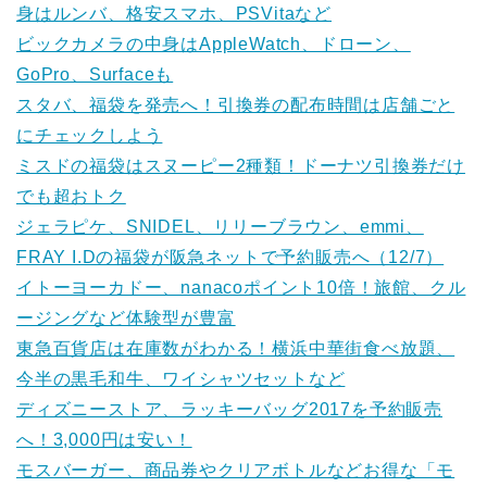
身はルンバ、格安スマホ、PSVitaなど
ビックカメラの中身はAppleWatch、ドローン、
GoPro、Surfaceも
スタバ、福袋を発売へ！引換券の配布時間は店舗ごと
にチェックしよう
ミスドの福袋はスヌーピー2種類！ドーナツ引換券だけ
でも超おトク
ジェラピケ、SNIDEL、リリーブラウン、emmi、
FRAY I.Dの福袋が阪急ネットで予約販売へ（12/7）
イトーヨーカドー、nanacoポイント10倍！旅館、クル
ージングなど体験型が豊富
東急百貨店は在庫数がわかる！横浜中華街食べ放題、
今半の黒毛和牛、ワイシャツセットなど
ディズニーストア、ラッキーバッグ2017を予約販売
へ！3,000円は安い！
モスバーガー、商品券やクリアボトルなどお得な「モ