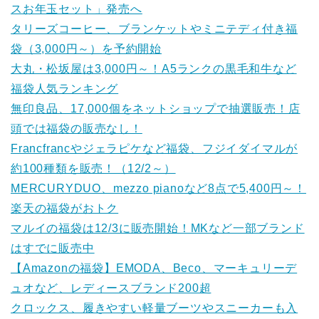
スお年玉セット」発売へ
タリーズコーヒー、ブランケットやミニテディ付き福
袋（3,000円～）を予約開始
大丸・松坂屋は3,000円～！A5ランクの黒毛和牛など
福袋人気ランキング
無印良品、17,000個をネットショップで抽選販売！店
頭では福袋の販売なし！
Francfrancやジェラピケなど福袋、フジイダイマルが
約100種類を販売！（12/2～）
MERCURYDUO、mezzo pianoなど8点で5,400円～！
楽天の福袋がおトク
マルイの福袋は12/3に販売開始！MKなど一部ブランド
はすでに販売中
【Amazonの福袋】EMODA、Beco、マーキュリーデ
ュオなど、レディースブランド200超
クロックス、履きやすい軽量ブーツやスニーカーも入