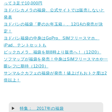
って３足で10,000円
ヨドバシカメラの福袋、公式サイトでは販売しないと
発表
ヨドバシの福袋「夢のお年玉箱」、12/14の発売が決
定！
ヨドバシ福袋の中身はGoPro、SIMフリースマホ、
iPad、テントセットも
ビックカメラ、福袋を朝8時より販売へ！（12/20）
ソフマップが福袋を発売！中身はSIMフリースマホや一
眼レフに期待（12/20）
サンマルクカフェの福袋が発売！値上げもおトク度は2
倍以上！
▶
特集： 2017年の福袋