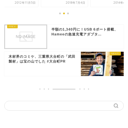
2012年11月5日
2018年7月4日
2014年6
半額の1,340円に！USB 6ポート搭載、
Hameeの急速充電アダプタ...
木材界のコミケ、三重県大台町の「武田
製材」は宝の山でした #大台町PR