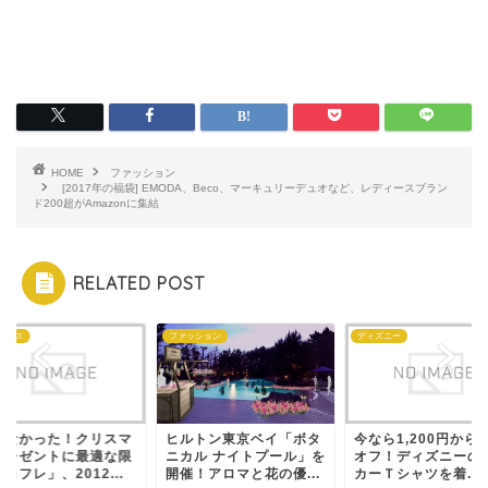
HOME
ファッション
[2017年の福袋] EMODA、Beco、マーキュリーデュオなど、レディースブラン
ド200超がAmazonに集結
RELATED POST
スマス
ファッション
ディズニー
らなかった！クリスマ
ヒルトン東京ベイ「ボタ
今なら1,200円から1
プレゼントに最適な限
ニカル ナイトプール」を
オフ！ディズニーの
コフレ」、2012...
開催！アロマと花の優...
カーＴシャツを着...