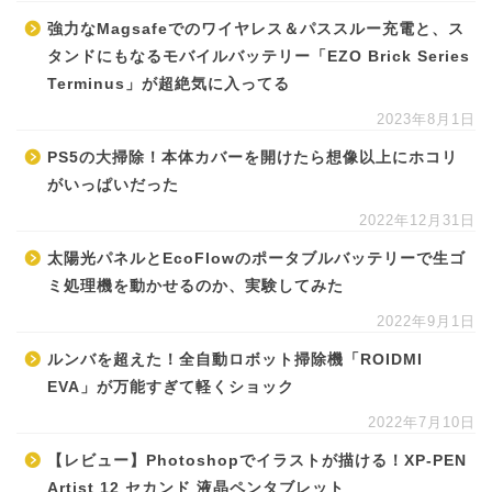
強力なMagsafeでのワイヤレス＆パススルー充電と、ス
タンドにもなるモバイルバッテリー「EZO Brick Series
Terminus」が超絶気に入ってる
2023年8月1日
PS5の大掃除！本体カバーを開けたら想像以上にホコリ
がいっぱいだった
2022年12月31日
太陽光パネルとEcoFlowのポータブルバッテリーで生ゴ
ミ処理機を動かせるのか、実験してみた
2022年9月1日
ルンバを超えた！全自動ロボット掃除機「ROIDMI
EVA」が万能すぎて軽くショック
2022年7月10日
【レビュー】Photoshopでイラストが描ける！XP-PEN
Artist 12 セカンド 液晶ペンタブレット