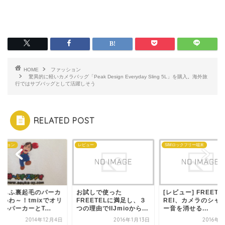
HOME
ファッション
驚異的に軽いカメラバッグ「Peak Design Everyday Sling 5L」を購入。海外旅
行ではサブバッグとして活躍しそう
RELATED POST
ッション
レビュー
SIMロックフリー端末
ふもふ裏起毛のパーカ
お試しで使った
[レビュー] FREETE
いいわ～！tmixでオリ
FREETELに満足し、３
REI、カメラのシャ
ルパーカーとT...
つの理由でIIJmioから...
ー音を消せる...
2014年12月4日
2016年1月13日
2016年