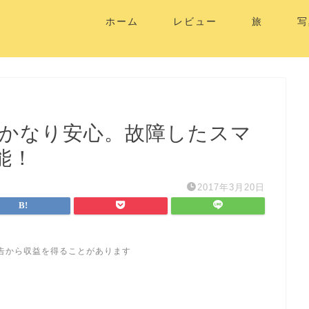
ホーム
レビュー
旅
写
はかなり安心。故障したスマ
能！
2017年3月20日
告から収益を得ることがあります