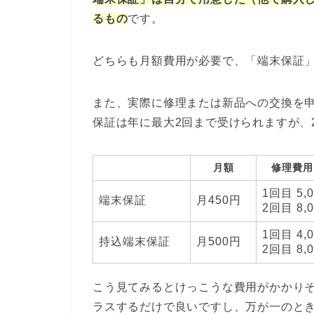
るもの
です。
どちらも月額費用が必要で、「端末保証」
また、実際に修理または新品への交換を申し
保証は年に最大2回まで受けられますが、
月額
修理費用
1回目 5,
端末保証
月450円
2回目 8,
1回目 4,
持込端末保証
月500円
2回目 8,
こう見てみるとけっこうな費用がかかりそ
ラスするだけで良いですし、万が一のときに