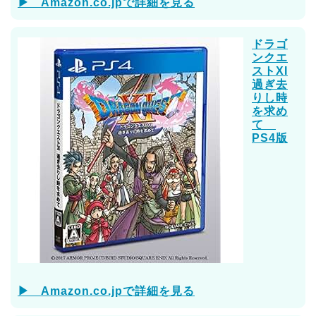
▶ Amazon.co.jpで詳細を見る
ドラゴ
ンクエ
ストXI
過ぎ去
りし時
を求め
て
PS4版
▶ Amazon.co.jpで詳細を見る