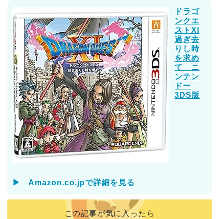
ドラゴ
ンクエ
ストXI
過ぎ去
りし時
を求め
て ニ
ンテン
ドー
3DS版
▶ Amazon.co.jpで詳細を見る
この記事が気に入ったら