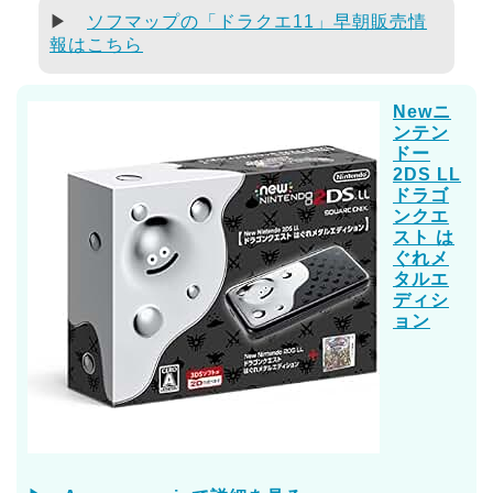
▶
ソフマップの「ドラクエ11」早朝販売情
報はこちら
Newニ
ンテン
ドー
2DS LL
ドラゴ
ンクエ
スト は
ぐれメ
タルエ
ディシ
ョン