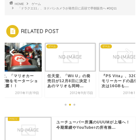
HOME
ゲーム
「ドラクエ11」、ヨドバシカメラが発売日に店頭で早朝販売へ #DQ11
RELATED POST
ム
ゲーム
ゲーム
天堂、「マリオカー
任天堂、「Wii U」の発
『PS Vita』、32G
」実物をモーターショ
売日が12月8日に決定！
モリーカードの品切
で披露！！
あのマリオも同時...
次は16GBも...
2011年11月19日
2012年9月13日
2011年10
ユーチューバー所属のUUUMが上場へ！
今期業績やYouTuberの所有株...