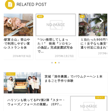
RELATED POST
メ
感想
旅
森の駅富士山」登山や
“つい推理してしまっ
１泊たった900円で
キーで利用しやすい富
た！” 映画『ソロモン
に！女子なら激安で
山のレストラン＆休
の偽証』完成披露試写会
通り付近に泊まれてズ.
.
で...
2013年6
2016年9月16日
2015年2月23日
茨城「深作農園」でバウムクーヘン１本
まるごと手作り体験
ハリソンも映ってるPV第2弾『スター・
ウォーズ／フォースの覚醒』（EP7...