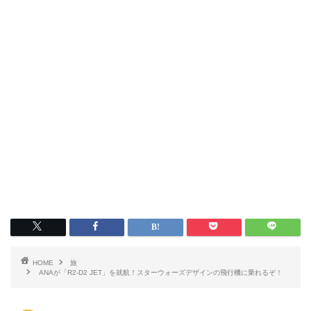
HOME
旅
ANAが「R2-D2 JET」を就航！スターウォーズデザインの飛行機に乗れるぞ！