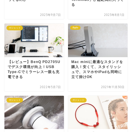
る
2023年9月7日
2023年8月1日
Apple
ガジェット
【レビュー】BenQ PD2705U
Mac miniに最適なスタンドを
でデスク環境が向上！USB
購入！安くて、スタイリッシ
Type-Cでミラーレス一眼も充
ュで、スマホやiPadも同時に
電できる
立て掛けOK
2022年5月7日
2021年11月30日
ガジェット
ガジェット