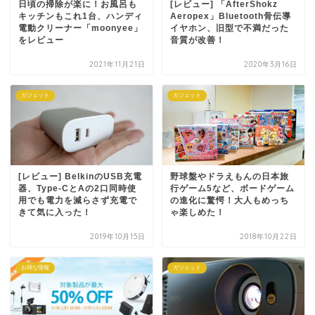
日頃の掃除が楽に！お風呂も
[レビュー] 「AfterShokz
キッチンもこれ1台、ハンディ
Aeropex」Bluetooth骨伝導
電動クリーナー「moonyee」
イヤホン、旧型で不満だった
をレビュー
音質が改善！
2021年11月21日
2020年3月16日
ガジェット
ガジェット
[レビュー] BelkinのUSB充電
野球盤やドラえもんの日本旅
器、Type-CとAの2口同時使
行ゲーム5など、ボードゲーム
用でも電力を減らさず充電で
の進化に驚愕！大人もめっち
きて気に入った！
ゃ楽しめた！
2019年10月15日
2018年10月22日
お得な情報
ガジェット