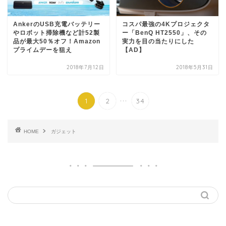
AnkerのUSB充電バッテリー
コスパ最強の4Kプロジェクタ
やロボット掃除機など計52製
ー「BenQ HT2550」、その
品が最大50％オフ！Amazon
実力を目の当たりにした
プライムデーを狙え
【AD】
2018年7月12日
2018年5月31日
...
1
2
34
HOME
ガジェット