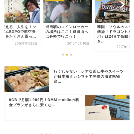
は変える、人生を！ツ
成田駅のコインロッカー
韓国・ソウルのスー
リズムEXPOで航空券
の場所はここ！成田山へ
銭湯「ドラゴンヒル
割引をたくさん貰っ...
は身軽で行こう！
パ」は24Hで仮眠も
き...
2016年9月25日
2015年5月10日
2017年12
行くしかない！レアな近江牛やスイーツ
が日本橋タカシマヤで開催の滋賀県物
産...
8GBで月額1,980円！DMM mobileの料
金プランがさらに安くな...