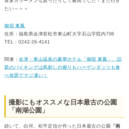
喜多方ラーメンもあったりして最高でした！また行き
たい～＞＜
御宿 東鳳
住所：福島県会津若松市東山町大字石山字院内706
TEL：0242-26-4141
関連：
会津・東山温泉の豪華ホテル「御宿 東鳳」、話
題のバイキングは馬刺しの握りもハーゲンダッツも食
べ放題でマジ凄い！
撮影にもオススメな日本最古の公園
「南湖公園」
続いて、白河。松平定信が作った日本最古の公園
「南