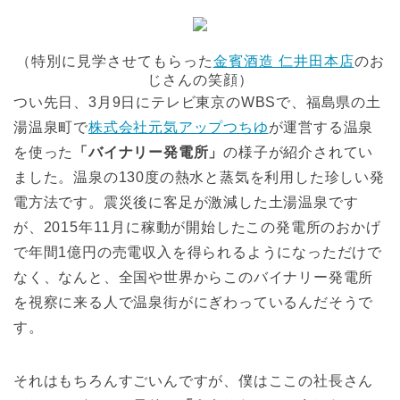
（特別に見学させてもらった
金賓酒造 仁井田本店
のお
じさんの笑顔）
つい先日、3月9日にテレビ東京のWBSで、福島県の土
湯温泉町で
株式会社元気アップつちゆ
が運営する温泉
を使った
「バイナリー発電所」
の様子が紹介されてい
ました。温泉の130度の熱水と蒸気を利用した珍しい発
電方法です。震災後に客足が激減した土湯温泉です
が、2015年11月に稼動が開始したこの発電所のおかげ
で年間1億円の売電収入を得られるようになっただけで
なく、なんと、全国や世界からこのバイナリー発電所
を視察に来る人で温泉街がにぎわっているんだそうで
す。
それはもちろんすごいんですが、僕はここの社長さん