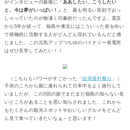
がインタビューの最後に
「ああしたい、こうしたい
と、今は夢がいっぱい！」
と、最も明るい笑顔でおっ
しゃっていたのが物凄く印象的だったんですよ。震災
から5年が経って、福島や東北にはこういった前を向い
て積極的に活動する人がどんどん現れているんだと感
じました。この元気アップつちゆのバイナリー発電所
はぜひ見学してみたい！！
（こちらもパワーがすごかった「
白河提灯祭り
」）
子供のころから親に連れられて日本中をよく旅行して
いましたが、この3回の旅でまだまだ福島の知らない良
いところがあることを思い知らされました。これから
もたくさんの観光スポットやおいしいグルメをどんど
ん見て食べていきたいなぁ～と思います！