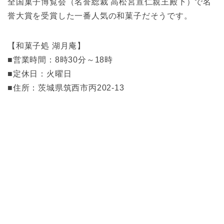
全国菓子博覧会（名誉総裁 高松宮宣仁親王殿下）で名
誉大賞を受賞した一番人気の和菓子だそうです。
【和菓子処 湖月庵】
■営業時間：8時30分～18時
■定休日：火曜日
■住所：茨城県筑西市丙202-13