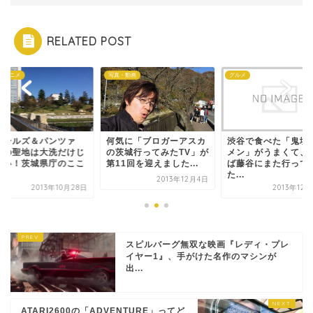
RELATED POST
・アニメ
写真・動画
グルメ
ガールズ＆パンツァ
何気に「ブロガーアスカ
渋谷で食べた「鬼塩
」の聖地は大洗だけじ
の茨城行ってみたTV」が
メン」がうまくて、
ない！茨城県庁のここ
第11回を迎えました...
ば藤谷にまた行って
.
た...
2013年12月4日
2013年10月28日
2013年12
スピルバーグ無双な映画『レディ・プレ
イヤー1』、手がけた名作のマシンが
出...
ATARI2600の「ADVENTURE」ってど