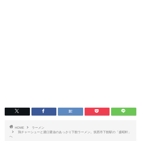
HOME
ラーメン
鶏チャーシューと濃口醤油のあっさり下館ラーメン。筑西市下館駅の「盛昭軒」
へ