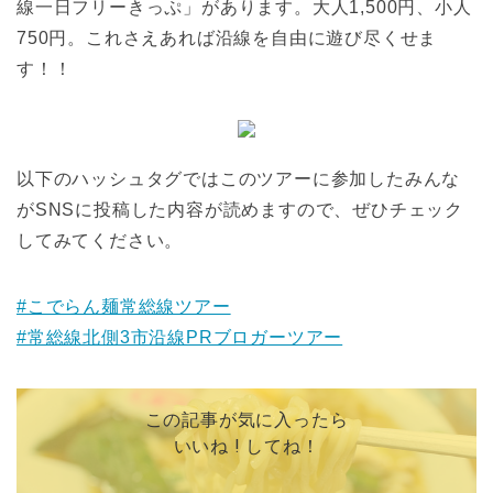
線一日フリーきっぷ」があります。大人1,500円、小人
750円。これさえあれば沿線を自由に遊び尽くせま
す！！
以下のハッシュタグではこのツアーに参加したみんな
がSNSに投稿した内容が読めますので、ぜひチェック
してみてください。
#こでらん麺常総線ツアー
#常総線北側3市沿線PRブロガーツアー
この記事が気に入ったら
いいね ! してね！