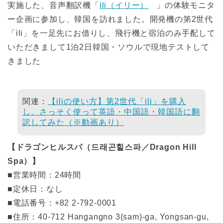
実施した、音声翻訳機「
ili（イリー）
」の体験モニタ
ー企画に参加し、韓国を訪れました。開発機の第2世代
「ili」を一足先にお借りし、飛行機と宿泊のみ手配して
いただきまして1泊2日韓国・ソウルで現地テストして
きました
関連：
【iliの使い方】第2世代「ili」を購入
し、さっそく使って英語・中国語・韓国語に翻
訳してみた（※動画あり）
【ドラゴンヒルスパ（드래곤힐스파／Dragon Hill
Spa）】
■営業時間：24時間
■定休日：なし
■電話番号：+82 2-792-0001
■住所：40-712 Hangangno 3(sam)-ga, Yongsan-gu,