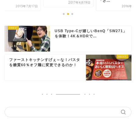
「さ...
が...
2017年4月19日
2016年2月2日
2013年
USB Type-Cが嬉しいBenQ「SW271」
を体験！4K＆HDRで...
ファーストキッチンすげぇ～な！パスタ
を糖質60％オフ麺に変更できるのか！