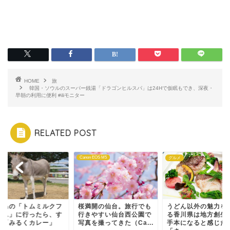
HOME
旅
韓国・ソウルのスーパー銭湯「ドラゴンヒルスパ」は24Hで仮眠もでき、深夜・
早朝の利用に便利 #iliモニター
RELATED POST
non EOS M5
グルメ
グルメ
満開の仙台。旅行でも
うどん以外の魅力をつく
東広島の「トムミ
きやすい仙台西公園で
る香川県は地方創生のお
ァーム」に行った
真を撮ってきた（Ca...
手本になると感じた
げぇ「みるくカレ