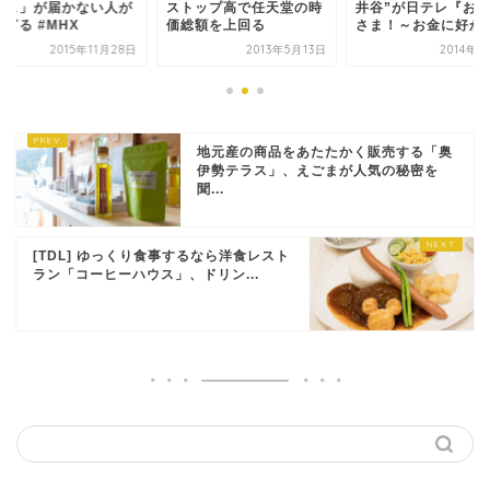
ロス」が届かない人が
ストップ高で任天堂の時
井谷”が日テレ『お
ぎる #MHX
価総額を上回る
さま！～お金に好かれ.
2015年11月28日
2013年5月13日
2014年4
地元産の商品をあたたかく販売する「奥
伊勢テラス」、えごまが人気の秘密を
聞...
[TDL] ゆっくり食事するなら洋食レスト
ラン「コーヒーハウス」、ドリン...