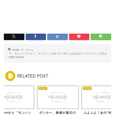
HOME
ゲーム
モンハンワールド、オフラインで遊べる？村クエはあるの？マルチプレイ方法ま
で解説 #MHW
RELATED POST
on
ゲーム
ゲーム
mazonから「モンハン
ガンホー、株価が連日の
ぷよぷよ！あの“Mo