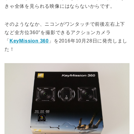
きゃ全体を見られる映像にはならないからです。
そのようななか、ニコンがワンタッチで前後左右上下
など全方位360°を撮影できるアクションカメラ
「
KeyMission 360
」を2016年10月28日に発売しまし
た！