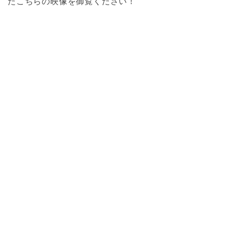
たこちらの映像を御覧ください！