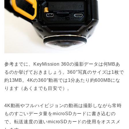
参考までに、KeyMission 360の撮影データは何MBあ
るのか挙げておきましょう。360°写真のサイズは1枚で
約13MB。4Kの360°動画では1分あたり約600MBにな
ります（あくまでも目安で）。
4K動画やフルハイビジョンの動画は撮影しながら常時
ものすごいデータ量をmicroSDカードに書き込むの
で、転送速度の速いmicroSDカードの使用をオススメ