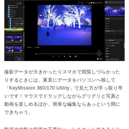
撮影データが大きかったりスマホで閲覧しづらかった
りするときには、素直にデータをパソコンへ移して
「KeyMission 360/170 Utility」で見た方が手っ取り早
いです！マウスでドラッグしながらグリグリと写真と
動画を楽しめるほか、簡単な編集ならあっという間に
できちゃう。