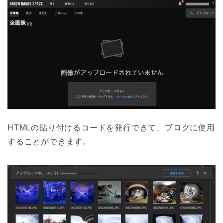
HTMLの貼り付けるコードを発行できて、ブログに使用
することができます。