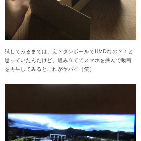
試してみるまでは、え？ダンボールでHMDなの？！と
思っていたんだけど、組み立ててスマホを挟んで動画
を再生してみるとこれがヤバイ（笑）