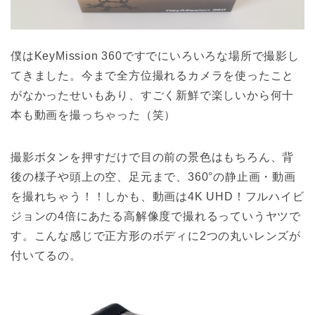
僕はKeyMission 360ですでにいろいろな場所で撮影し
てきました。今まで全方位撮れるカメラを使ったこと
がなかったせいもあり、すごく新鮮で楽しいから何十
本も動画を撮っちゃった（笑）
撮影ボタンを押すだけで目の前の景色はもちろん、背
後の様子や頭上の空、足元まで、360°の静止画・動画
を撮れちゃう！！しかも、動画は4K UHD！フルハイビ
ジョンの4倍にあたる高解像度で撮れるっていうヤツで
す。こんな感じで正方形のボディに2つの丸いレンズが
付いてるの。