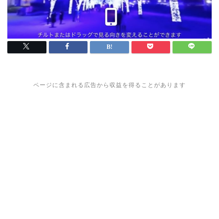
ページに含まれる広告から収益を得ることがあります