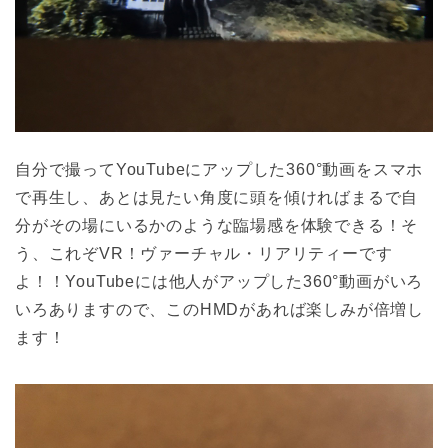
自分で撮ってYouTubeにアップした360°動画をスマホ
で再生し、あとは見たい角度に頭を傾ければまるで自
分がその場にいるかのような臨場感を体験できる！そ
う、これぞVR！ヴァーチャル・リアリティーです
よ！！YouTubeには他人がアップした360°動画がいろ
いろありますので、このHMDがあれば楽しみが倍増し
ます！