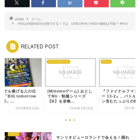
HOME
ゲーム
PS4は内蔵HDDを交換できる！では、USBの外付けHDDの接続は可能？ #PS4
RELATED POST
グ
ソーシャルゲーム
ゲーム
どこでも稼げる人の仕
[Miitomoゲーム] おとし
『ファイナルファン
”「BIG tomorrow
てMii・制服シリーズ
ー 13-2』、バトル
月号」...
【B】を攻略...
ン含むたっぷりの動..
2015年8月26日
2016年3月20日
2011年1
サンリオピューロランドで会える！踊れ