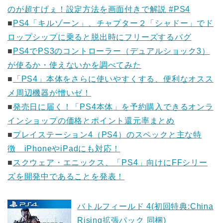
のが超すげぇ！設定方法を画面付きで解説 #PS4
■
PS4「キルゾーン」、チャプター２「シャドー」でド
ロップシップに乗ると脱出時にフリーズするバグ
■
PS4でPS3のコントローラー（デュアルショック3）
が使るか・使えないかを調べてみた
■
「PS4」本体をさらに使いやすくする、便利なオスス
メ周辺機器が憎いゼ！
■
発売日に届く！「PS4本体」を予約購入できるオンラ
インショップの価格とポイント還元率まとめ
■
プレイステーション4（PS4）のスペックと主な特
徴 iPhoneやiPadにも対応！
■
スクウェア・エニックス、「PS4」向けにFFシリー
ズを開発中であることを発表！
バトルフィールド 4(初回特典:China
Rising拡張パック 同梱)