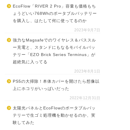
EcoFlow「RIVER 2 Pro」容量も価格もち
ょうどいい768Whのポータブルバッテリー
を購入し、はたして何に使ってるのか
2023年9月7日
強力なMagsafeでのワイヤレス＆パススル
ー充電と、スタンドにもなるモバイルバッ
テリー「EZO Brick Series Terminus」が
超絶気に入ってる
2023年8月1日
PS5の大掃除！本体カバーを開けたら想像以
上にホコリがいっぱいだった
2022年12月31日
太陽光パネルとEcoFlowのポータブルバッ
テリーで生ゴミ処理機を動かせるのか、実
験してみた