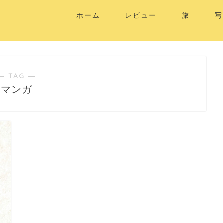
ホーム
レビュー
旅
写
― TAG ―
マンガ