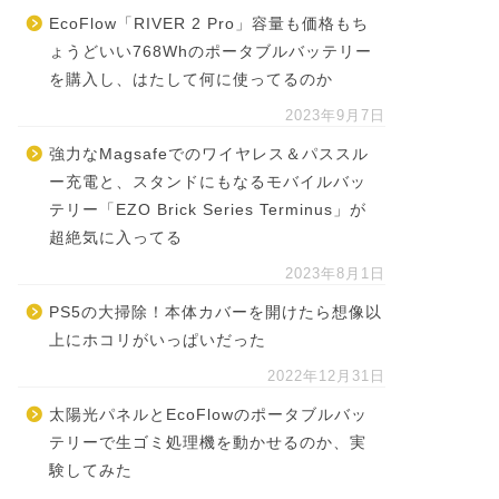
EcoFlow「RIVER 2 Pro」容量も価格もち
ょうどいい768Whのポータブルバッテリー
を購入し、はたして何に使ってるのか
2023年9月7日
強力なMagsafeでのワイヤレス＆パススル
ー充電と、スタンドにもなるモバイルバッ
テリー「EZO Brick Series Terminus」が
超絶気に入ってる
2023年8月1日
PS5の大掃除！本体カバーを開けたら想像以
上にホコリがいっぱいだった
2022年12月31日
太陽光パネルとEcoFlowのポータブルバッ
テリーで生ゴミ処理機を動かせるのか、実
験してみた