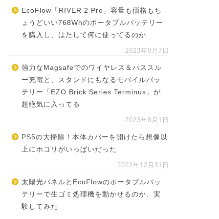
EcoFlow「RIVER 2 Pro」容量も価格もち
ょうどいい768Whのポータブルバッテリー
を購入し、はたして何に使ってるのか
2023年9月7日
強力なMagsafeでのワイヤレス＆パススル
ー充電と、スタンドにもなるモバイルバッ
テリー「EZO Brick Series Terminus」が
超絶気に入ってる
2023年8月1日
PS5の大掃除！本体カバーを開けたら想像以
上にホコリがいっぱいだった
2022年12月31日
太陽光パネルとEcoFlowのポータブルバッ
テリーで生ゴミ処理機を動かせるのか、実
験してみた