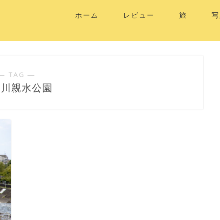
ホーム
レビュー
旅
写
― TAG ―
田川親水公園