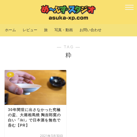
ホーム
レビュー
旅
写真・動画
お問い合わせ
― TAG ―
粋
旅
30年間世に出さなかった究極
の盃、大堀相馬焼 陶吉郎窯の
白い「iki」で日本酒を無色で
呑む【PR】
2021年3月30日