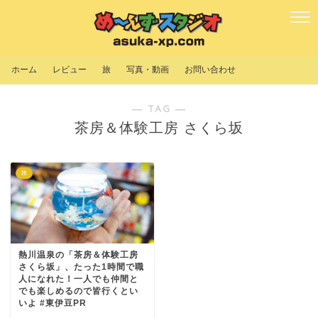
ホーム
レビュー
旅
写真・動画
お問い合わせ
― TAG ―
茶房＆体験工房 さくら坂
旅
熱川温泉の「茶房＆体験工房
さくら坂」、たった1時間で職
人になれた！一人でも仲間と
でも楽しめるので皆行くとい
いよ #東伊豆PR