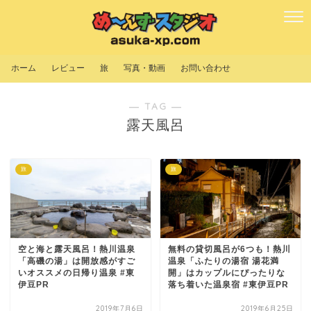
ホーム
レビュー
旅
写真・動画
お問い合わせ
― TAG ―
露天風呂
旅
旅
空と海と露天風呂！熱川温泉
無料の貸切風呂が6つも！熱川
「高磯の湯」は開放感がすご
温泉「ふたりの湯宿 湯花満
いオススメの日帰り温泉 #東
開」はカップルにぴったりな
伊豆PR
落ち着いた温泉宿 #東伊豆PR
2019年7月6日
2019年6月25日