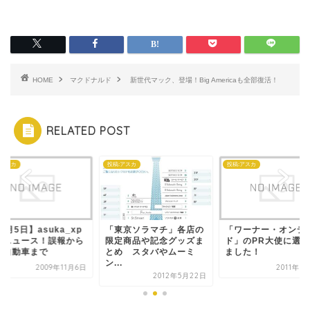
HOME
マクドナルド
新世代マック、登場！Big Americaも全部復活！
RELATED POST
:アスカ
投稿:アスカ
投稿:アスカ
1月5日】asuka_xp
「東京ソラマチ」各店の
「ワーナー・オンデ
信ニュース！誤報から
限定商品や記念グッズま
ド」のPR大使に選ば
気自動車まで
とめ スタバやムーミ
ました！
ン...
2009年11月6日
2011年1
2012年5月22日