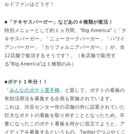
ルドファンはどうぞ！
■「テキサスバーガー」などあの４種類が復活！
特別メニューとして約１ヵ月間、“Big America”（「テ
キサスバーガー」「ニューヨークバーガー」「ハワイ
アンバーガー」「カリフォルニアバーガー」）が、全
12店舗で復活するそうです！。（各店舗で販売す
る“Big America”は１種類のみ）
■ポテト１年分！！
「
みんなのポテト選手権
」と題して、ポテトの看板の
有効活用法を募集する企画も実施されています。
これは、渋谷センター街の店舗の外に設置されていた
巨大なポテトの看板を取り外すこととなったため、不
要になったこのポテト看板を何かに役立てようと、ア
イディアを募集するというもの。Twitterでつぶやくこ