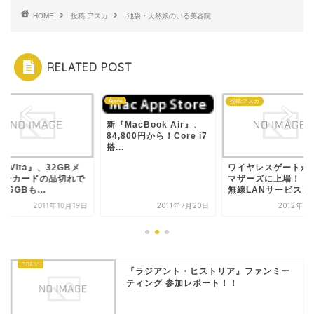
HOME
投稿:アスカ
池袋・天然娘のいる美容院
RELATED POST
Apple
ム
投稿:アスカ
新『MacBook Air』、
84,800円から！Core i7
搭...
S Vita』、32GBメ
ワイヤレスゲートが
リーカードの品切れで
マザーズに上場！ 
16GBも...
無線LANサービスを拡.
2011年10月19日
2011年7月20日
2012年6
『ラジアント・ヒストリア』ファンミー
ティング 参加レポート！！