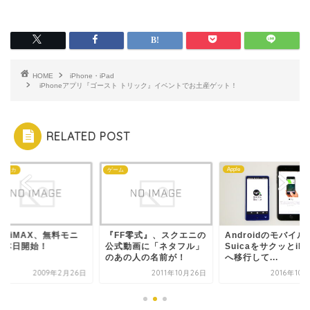
HOME
iPhone・iPad
iPhoneアプリ『ゴースト トリック』イベントでお土産ゲット！
RELATED POST
Apple
ム
投稿:アスカ
FF零式』、スクエニの
Androidのモバイル
UQ WiMAX、無料
式動画に「ネタフル」
SuicaをサクッとiPhone
ター本日開始！
あの人の名前が！
へ移行して...
2011年10月26日
2016年10月25日
2009年2月