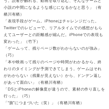
う。読者が触れる、動画を取り込む、そんなゲームと
小説の中間になるような感じになるかなと思う」（有
栖川有栖）
「表現手段がゲーム。iPhoneはチャレンジだった。
Twitterでのレビューで、リアルタイムでの感想がもら
えてユーザーとの距離感が縮んだ。iPhoneでの表現も
変わった」（竹下）
「ゲームって、残りページ数がわからないのが強み」
（巧）
「本や映画って残りのページや時間がわかるから、終
わりのタイミングが予測できてしまう。ゲームはそれ
がわからない（残量が見えない）から、ドンデン返し
があって面白い」（有栖川有栖）
「DSとiPhoneの解像度が違うので、素材の作り直しを
行った」（巧）
「“旗”につまづいた（笑）」（有栖川有栖）