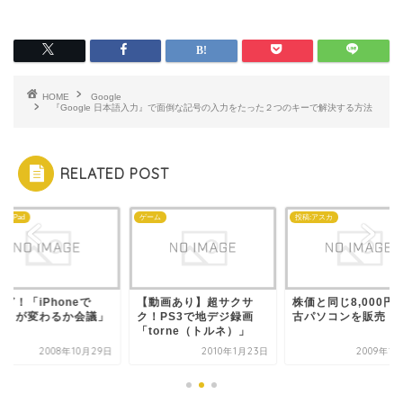
HOME
Google
『Google 日本語入力』で面倒な記号の入力をたった２つのキーで解決する方法
RELATED POST
ne・iPad
ゲーム
投稿:アスカ
ぎ！「iPhoneで
【動画あり】超サクサ
株価と同じ8,000円
何』が変わるか会議」
ク！PS3で地デジ録画
古パソコンを販売！
「torne（トルネ）」
2008年10月29日
2010年1月23日
2009年1