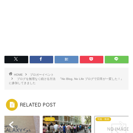
HOME
ブロガーイベント
ブログを無理なく続ける方法 『No Blog, No Life ブログで日常が一変した！』
に参加してきました
RELATED POST
id
ゲーム
写真・動画