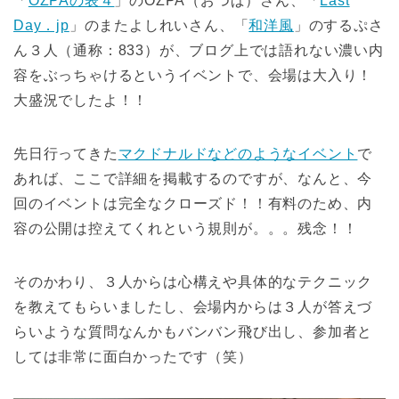
「
OZPAの表４
」のOZPA（おつぱ）さん、「
Last
Day．jp
」のまたよしれいさん、「
和洋風
」のするぷさ
ん３人（通称：833）が、ブログ上では語れない濃い内
容をぶっちゃけるというイベントで、会場は大入り！
大盛況でしたよ！！
先日行ってきた
マクドナルドなどのようなイベント
で
あれば、ここで詳細を掲載するのですが、なんと、今
回のイベントは完全なクローズド！！有料のため、内
容の公開は控えてくれという規則が。。。残念！！
そのかわり、３人からは心構えや具体的なテクニック
を教えてもらいましたし、会場内からは３人が答えづ
らいような質問なんかもバンバン飛び出し、参加者と
しては非常に面白かったです（笑）