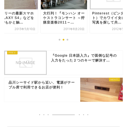
IMフリーの最新スマホ
大行列！『モンハン オー
Pinterest（ピンタ
ALAXY S4」などを
ケストラコンサート ～狩
ト）でカワイイ女の
でもかと触...
猟音楽祭2011～...
写真を探して共...
2013年5月10日
2011年8月20日
2012年5
『Google 日本語入力』で面倒な記号の
入力をたった２つのキーで解決す...
品川シーサイド駅から近い、電源がテー
ブル席で利用できるお店が便利！