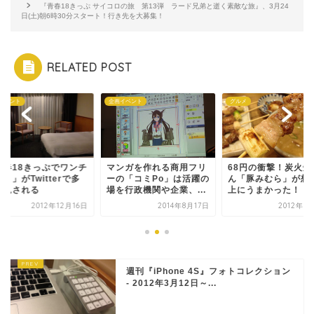
『青春18きっぷ サイコロの旅 第13弾 ラード兄弟と逝く素敵な旅』、3月24
日(土)朝6時30分スタート！行き先を大募集！
RELATED POST
イベント
企画イベント
グルメ
青春18きっぷでワンチ
マンガを作れる商用フリ
68円の衝撃！炭火焼
！」がTwitterで多
ーの「コミPo」は活躍の
ん「豚みむら」が想
発見される
場を行政機関や企業、...
上にうまかった！
2012年12月16日
2014年8月17日
2012年8
週刊『iPhone 4S』フォトコレクション
- 2012年3月12日～...