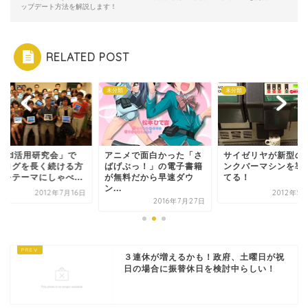
ップデート方法を解説します！
RELATED POST
類
未分類
未分類
iPad活用研究会」で
アニメで面白かった「さ
サイゼリヤが新型の
ブログを長く続ける方
ばげぶっ！」の電子書籍
ンクバーマシンを導
」をテーマにしゃべ...
が無料だから早速ダウ
てる！
ン...
2012年7月16日
2012年5
2016年7月27日
３連休が増えるかも！政府、土曜日が祝
日の場合に振替休日を検討中らしい！