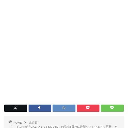
HOME
未分類
ドコモが「GALAXY S3 SC-06D」の発売5日後に最新ソフトウェアを更新。ア