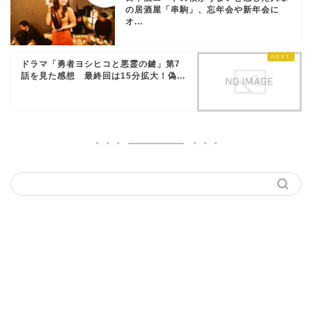
の居酒屋「串駒」、忘年会や新年会に
オ...
ドラマ「勇者ヨシヒコと悪霊の鍵」第7
話を見た感想 最終回は15分拡大！偽...