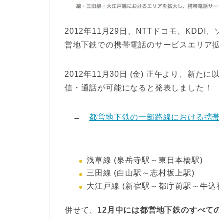
2012年11月29日、NTTドコモ、KD
営地下鉄での携帯電話のサービスエリア
2012年11月30日 (金) 正午より、
信・通話が可能になると発表しました！
→
都営地下鉄の一部路線における携
浅草線 (泉岳寺駅～東日本橋駅)
三田線 (白山駅～志村坂上駅)
大江戸線 (新宿駅～都庁前駅～牛込
併せて、
12月中には都営地下鉄のすべて