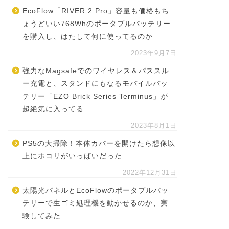
EcoFlow「RIVER 2 Pro」容量も価格もち
ょうどいい768Whのポータブルバッテリー
を購入し、はたして何に使ってるのか
2023年9月7日
強力なMagsafeでのワイヤレス＆パススル
ー充電と、スタンドにもなるモバイルバッ
テリー「EZO Brick Series Terminus」が
超絶気に入ってる
2023年8月1日
PS5の大掃除！本体カバーを開けたら想像以
上にホコリがいっぱいだった
2022年12月31日
太陽光パネルとEcoFlowのポータブルバッ
テリーで生ゴミ処理機を動かせるのか、実
験してみた