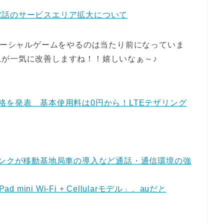
電話のサービスエリア拡大について
ok、ソーシャルゲームをやるのは当たり前になっていま
が一気に改善しますね！！嬉しいなぁ～♪
体価格を発表 基本使用料は0円から！LTEテザリング
バンクが移動基地局車の導入など通話・通信環境の強
ini Wi-Fi + Cellularモデル」、auだと