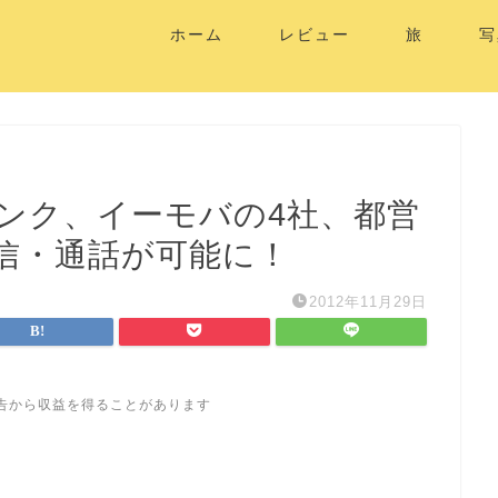
ホーム
レビュー
旅
写
バンク、イーモバの4社、都営
信・通話が可能に！
2012年11月29日
告から収益を得ることがあります