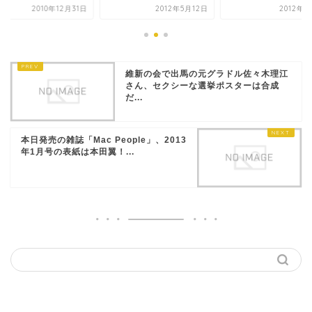
2010年12月31日
2012年5月12日
2012年4
維新の会で出馬の元グラドル佐々木理江
さん、セクシーな選挙ポスターは合成
だ...
本日発売の雑誌「Mac People」、2013
年1月号の表紙は本田翼！...