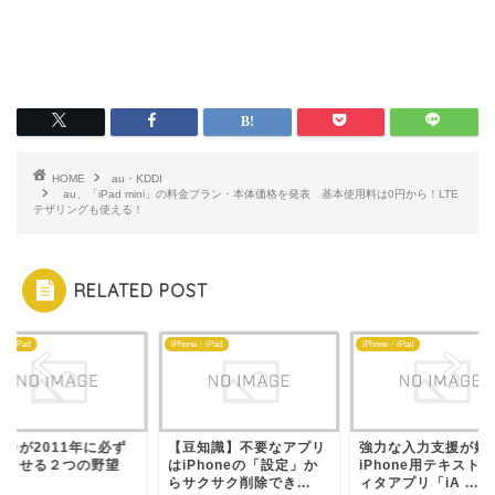
HOME
au・KDDI
au、「iPad mini」の料金プラン・本体価格を発表 基本使用料は0円から！LTE
テザリングも使える！
RELATED POST
ne・iPad
iPhone・iPad
iPhone・iPad
スカが2011年に必ず
【豆知識】不要なアプリ
強力な入力支援が嬉
現させる２つの野望
はiPhoneの「設定」か
iPhone用テキスト
らサクサク削除でき...
ィタアプリ「iA ...