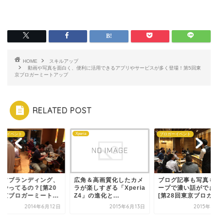
HOME
スキルアップ
動画や写真を面白く、便利に活用できるアプリやサービスが多く登場！第5回東
京ブロガーミートアップ
RELATED POST
Xperia
ガーイベント
ブロガーイベント
ルフブランディング、
広角＆高画質化したカメ
ブログ記事も写真も
うやってるの？[第20
ラが楽しすぎる「Xperia
ープで濃い話ができ
東京ブロガーミート...
Z4」の進化と...
[第28回東京ブロガー.
2014年6月12日
2015年6月13日
2015年3