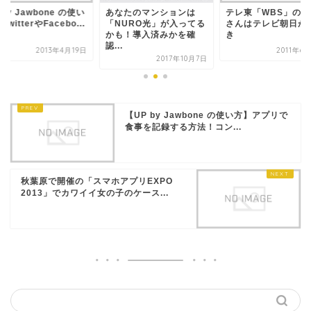
 by Jawbone の使い
あなたのマンションは
テレ東「WBS」のお
TwitterやFacebo...
「NURO光」が入ってる
さんはテレビ朝日が
かも！導入済みかを確
き
認...
2013年4月19日
2011年6
2017年10月7日
【UP by Jawbone の使い方】アプリで
食事を記録する方法！コン...
秋葉原で開催の「スマホアプリEXPO
2013」でカワイイ女の子のケース...