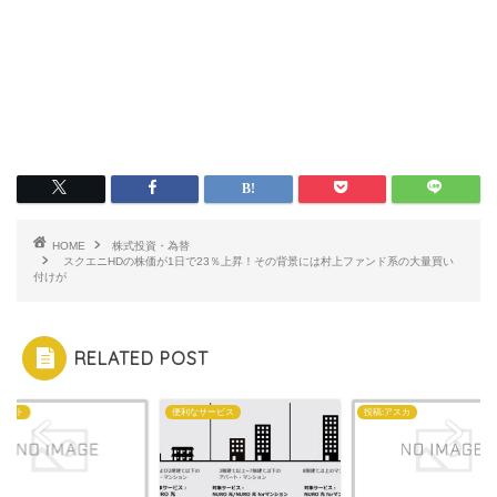
HOME
株式投資・為替
スクエニHDの株価が1日で23％上昇！その背景には村上ファンド系の大量買い
付けが
RELATED POST
ェット
便利なサービス
投稿:アスカ