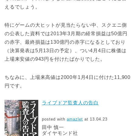
えるでしょう。
特にゲームの大ヒットが見当たらない中、スクエニ側
の公表した資料では2013年3月期の経常損益は50億円
の赤字、最終損益は130億円の赤字になるとしており
（決算発表は5月13日の予定）、つい4月4日に株価は
上場来安値の943円を付けたばかりでした。
ちなみに、上場来高値は2000年1月4日に付けた11,900
円です。
ライブドア監査人の告白
posted with
amazlet
at 13.04.23
田中 慎一
ダイヤモンド社