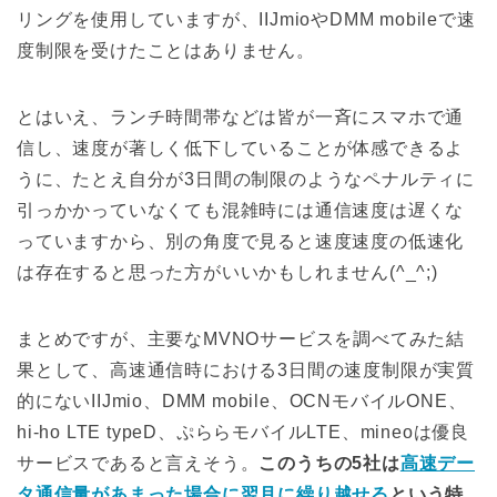
リングを使用していますが、IIJmioやDMM mobileで速
度制限を受けたことはありません。
とはいえ、ランチ時間帯などは皆が一斉にスマホで通
信し、速度が著しく低下していることが体感できるよ
うに、たとえ自分が3日間の制限のようなペナルティに
引っかかっていなくても混雑時には通信速度は遅くな
っていますから、別の角度で見ると速度速度の低速化
は存在すると思った方がいいかもしれません(^_^;)
まとめですが、主要なMVNOサービスを調べてみた結
果として、高速通信時における3日間の速度制限が実質
的にないIIJmio、DMM mobile、OCNモバイルONE、
hi-ho LTE typeD、ぷららモバイルLTE、mineoは優良
サービスであると言えそう。
このうちの5社は
高速デー
タ通信量があまった場合に翌月に繰り越せる
という特