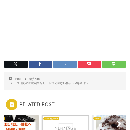
HOME
格安SIM
３日間の速度制限なし！低速化のない格安SIMを選ぼう！
RELATED POST
note
IM
ポケモンGO