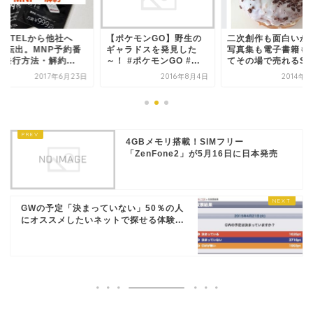
EETELから他社へ
【ポケモンGO】野生の
二次創作も面白いか
NP転出。MNP予約番
ギャラドスを発見した
写真集も電子書籍も
発行方法・解約...
～！ #ポケモンGO #...
てその場で売れるSNS.
2017年6月23日
2016年8月4日
2014年
4GBメモリ搭載！SIMフリー
「ZenFone2」が5月16日に日本発売
GWの予定「決まっていない」50％の人
にオススメしたいネットで探せる体験...