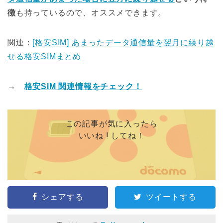
徴
も持っているので、オススメできます。
関連：
[格安SIM] あまったデータ通信量を翌月に繰り越
せる格安SIMまとめ
→
格安SIM 関連情報をチェック！
この記事が気に入ったら
いいね ! してね！
シェアする
ツイートする