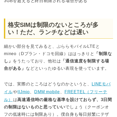
3GBを超えると終日制限される場合がある
格安SIMは制限のないところが多
い！ただ、ランチなどは遅い
細かい部分を見てみると、ぷららモバイルLTEと
mineo（Dプラン・ドコモ回線）ははっきりと
「制限な
し」
をうたっており、他社は
「通信速度を制限する場
合がある」
などといったゆるい表現を使っています。
では、実際のところはどうなのかというと、
LINEモバ
イル
や
IIJmio
、
DMM mobile
、
FREETEL（フリーテ
ル）
は
高速通信時の厳格な基準を設けておらず、3日間
の制限はないものと思っていい
でしょう（クーポンオ
フの低速時には制限あり）。僕自身も毎日頻繁にテザ