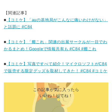
【関連記事】
■
【コミケ】「auの基地局がこんなに痛いわけがない」
と話題に #C84
■
【コミケ】「艦これ」関連の出展サークルが一目でわ
かるまとめ！Googleで情報共有も #C84 #艦これ
■
【コミケ】写真ですべて紹介！マイクロソフトがC84
で販売する限定グッズを取材してきた！ #C84 #コミケ
この記事が気に入ったら
いいね ! してね！