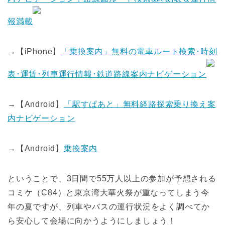
報満載
→【iPhone】
「乗換案内」無料の電車ルート検索･時刻
表･運賃･列車運行情報･鉄道路線案内ナビゲーション
→【Android】
「駅すぱあと」無料経路探索乗り換え案
内ナビゲーション
→【Android】
乗換案内
ということで、3日間で55万人以上の参加が予想される
コミケ（C84）と東京湾大華火祭が重なってしまう今
年の夏ですが、列車やバスの運行状況をよく調べてか
ら安心して会場に向かうようにしましょう！