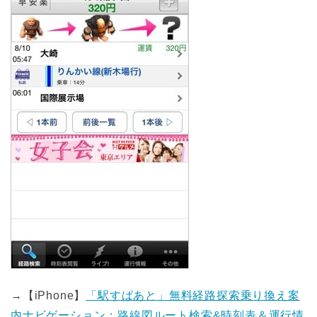
→【iPhone】
「駅すぱあと」無料経路探索乗り換え案
内ナビゲーション：路線図ルート検索&時刻表＆運行情