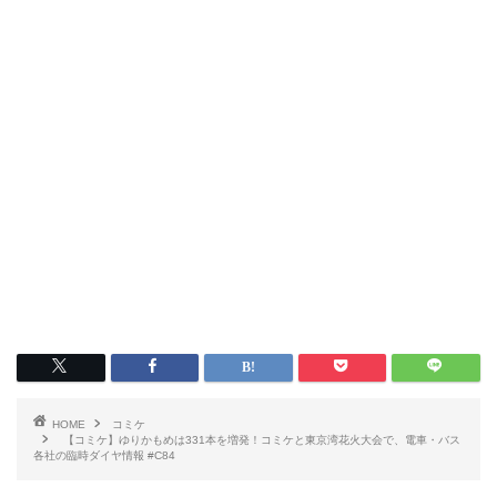
HOME
コミケ
【コミケ】ゆりかもめは331本を増発！コミケと東京湾花火大会で、電車・バス
各社の臨時ダイヤ情報 #C84