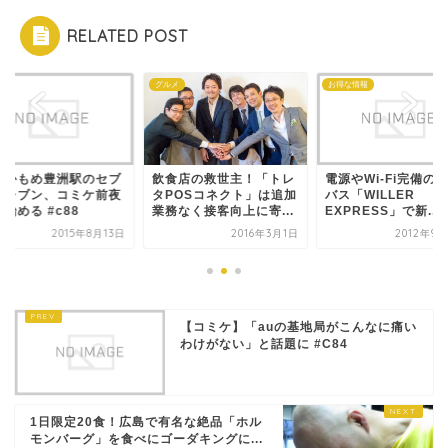
RELATED POST
グルメ
お得な情報
コミケ
駅のセブ
飲食店の救世主！「トレ
電源やWi-Fi完備の高速
ゆり
ミケ前夜
タPOSコネクト」は追加
バス「WILLER
ンイ
業務なく接客向上に寄...
EXPRESS」で新...
祭を始
年8月13日
2016年3月1日
2012年9月29日
【コミケ】「auの基地局がこんなに痛い
わけがない」と話題に #C84
1日限定20食！広島で有名な絶品「ホル
モンバーグ」を食べにゴーダキングに...