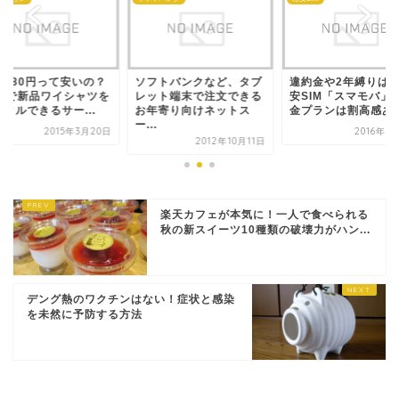
額980円って安いの？
ソフトバンクなど、タブ
違約金や2年縛りは
ebで新品ワイシャツを
レット端末で注文できる
安SIM「スマモバ」
タルできるサー...
お年寄り向けネットス
金プランは割高感あり.
ー...
2015年3月20日
2016年7
2012年10月11日
楽天カフェが本気に！一人で食べられる
秋の新スイーツ10種類の破壊力がハン...
デング熱のワクチンはない！症状と感染
を未然に予防する方法