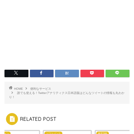
HOME
便利なサービス
誰でも使える！Twitterアナリティクス日本語版はどんなツイートの情報も丸わか
り！
RELATED POST
ッション
ソフトバンク
格安SIM